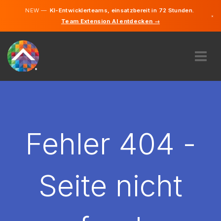
NEW —
KI-Entwicklerteams, einsatzbereit in 72 Stunden.
×
Team Extension AI entdecken →
Deutsch
Englisch
ÜBER UNS
EXPERTISE
WIE FUNKTIONIERT ES?
KARRIERE
Fehler 404 -
FINDEN
DEUTSCHLAND
Seite nicht
DE
STARTEN SIE JETZT