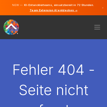
NEW —
KI-Entwicklerteams, einsatzbereit in 72 Stunden.
×
Team Extension AI entdecken →
Deutsch
Englisch
ÜBER UNS
EXPERTISE
WIE FUNKTIONIERT ES?
KARRIERE
Fehler 404 -
FINDEN
DEUTSCHLAND
Seite nicht
DE
STARTEN SIE JETZT