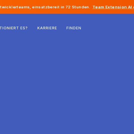
twicklerteams, einsatzbereit in 72 Stunden.
Team Extension AI
Belgien
TIONIERT ES?
KARRIERE
FINDEN
Frankreich
Irland
Niederlande
Schweiz
Vereinigte Staaten
Bosnien und Herzegowina
Estland
Lettland
Republik Moldau