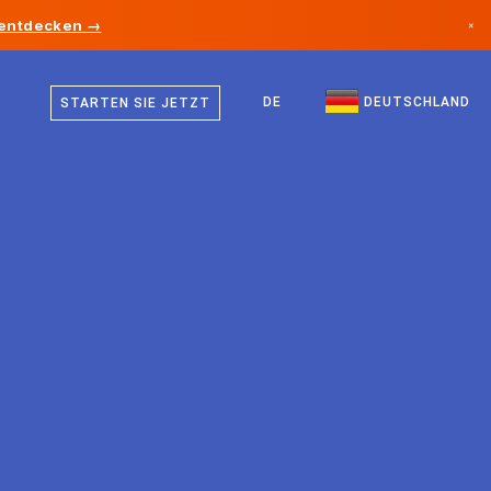
 entdecken →
×
Deutsch
Kanada
Englisch
DE
DEUTSCHLAND
STARTEN SIE JETZT
Deutschland
Liechtenstein
Norwegen
Japan
Bulgarien
Kroatien
Litauen
Montenegro