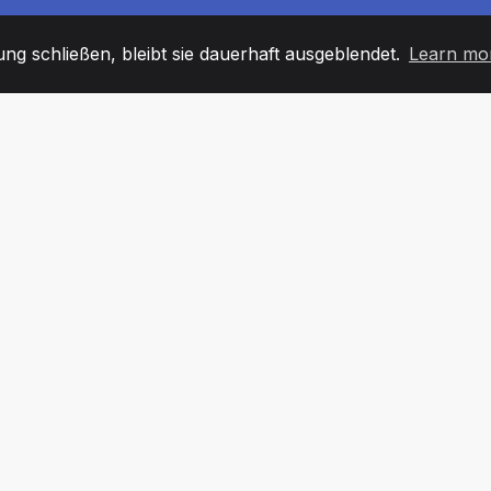
g schließen, bleibt sie dauerhaft ausgeblendet.
Learn mo
60
+36
7
TARBEITER
COUNTRIES
BÜRO