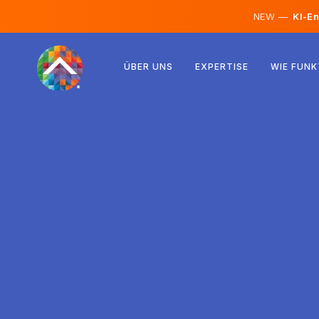
NEW —
KI-En
Österreich
ÜBER UNS
EXPERTISE
WIE FUNK
Finnland
Island
Luxemburg
Schweden
Vereinigtes Königreich
Albanien
Tschechien
Ungarn
Nordmazedonien