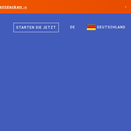
 entdecken →
×
Deutsch
Kanada
Englisch
DE
DEUTSCHLAND
STARTEN SIE JETZT
Deutschland
Liechtenstein
Norwegen
Japan
Bulgarien
Kroatien
Litauen
Montenegro