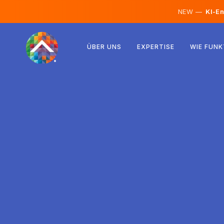
NEW —
KI-En
Österreich
ÜBER UNS
EXPERTISE
WIE FUNK
Finnland
Island
Luxemburg
Schweden
Vereinigtes Königreich
Albanien
Tschechien
Ungarn
Nordmazedonien