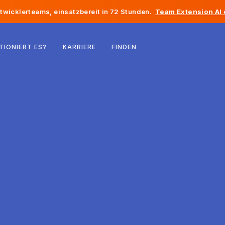
twicklerteams, einsatzbereit in 72 Stunden.
Team Extension AI
Belgien
TIONIERT ES?
KARRIERE
FINDEN
Frankreich
Irland
Niederlande
Schweiz
Vereinigte Staaten
Bosnien und Herzegowina
Estland
Lettland
Republik Moldau