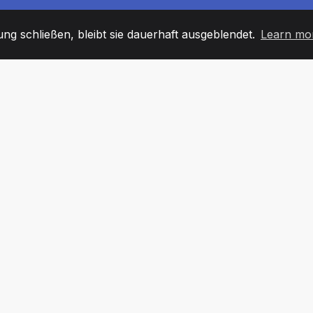
g schließen, bleibt sie dauerhaft ausgeblendet.
Learn mo
60
+36
7
TARBEITER
COUNTRIES
BÜRO