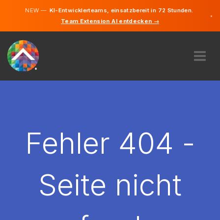
NEW —
KI-Entwicklerteams, einsatzbereit in 72 Stunden.
×
Team Extension AI entdecken →
Deutsch
Englisch
ÜBER UNS
EXPERTISE
WIE FUNKTIONIERT ES?
KARRIERE
Fehler 404 -
FINDEN
DEUTSCHLAND
Seite nicht
DE
STARTEN SIE JETZT