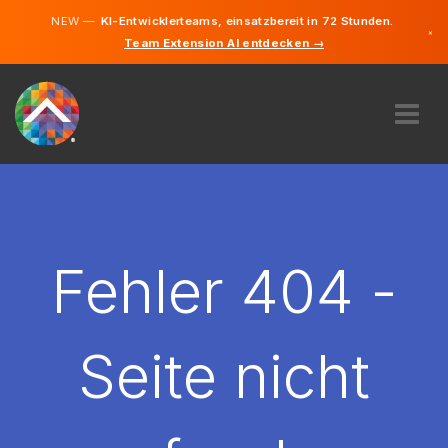
NEW —
KI-Entwicklerteams, einsatzbereit in 72 Stunden.
×
Team Extension AI entdecken →
Deutsch
Englisch
ÜBER UNS
EXPERTISE
WIE FUNKTIONIERT ES?
KARRIERE
Fehler 404 -
FINDEN
DEUTSCHLAND
Seite nicht
DE
STARTEN SIE JETZT