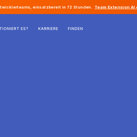
twicklerteams, einsatzbereit in 72 Stunden.
Team Extension AI
Belgien
TIONIERT ES?
KARRIERE
FINDEN
Frankreich
Irland
Niederlande
Schweiz
Vereinigte Staaten
Bosnien und Herzegowina
Estland
Lettland
Republik Moldau