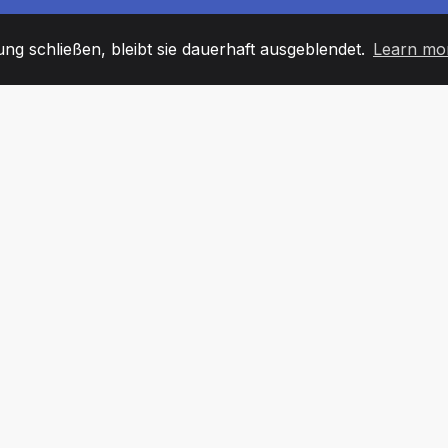
g schließen, bleibt sie dauerhaft ausgeblendet.
Learn mo
60
+36
7
TARBEITER
COUNTRIES
BÜRO