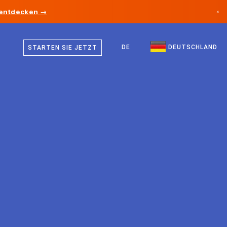
 entdecken →
×
Deutsch
Kanada
Englisch
DE
DEUTSCHLAND
STARTEN SIE JETZT
Deutschland
Liechtenstein
Norwegen
Japan
Bulgarien
Kroatien
Litauen
Montenegro