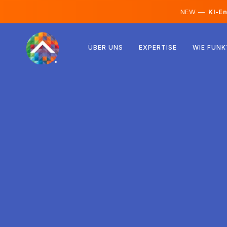
NEW —
KI-En
Österreich
ÜBER UNS
EXPERTISE
WIE FUNK
Finnland
Island
Luxemburg
Schweden
Vereinigtes Königreich
Albanien
Tschechien
Ungarn
Nordmazedonien