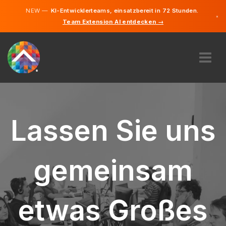
NEW —
KI-Entwicklerteams, einsatzbereit in 72 Stunden.
×
Team Extension AI entdecken →
Deutsch
Englisch
ÜBER UNS
EXPERTISE
WIE FUNKTIONIERT ES?
Lassen Sie uns
KARRIERE
FINDEN
gemeinsam
DEUTSCHLAND
DE
etwas Großes
STARTEN SIE JETZT