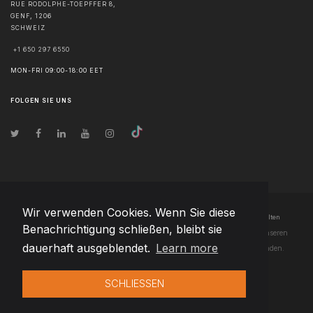
RUE RODOLPHE-TOEPFFER 8,
GENF
,
1206
SCHWEIZ
+1 650 297 6550
MON-FRI 09:00-18:00 EET
FOLGEN SIE UNS
Wir verwenden Cookies. Wenn Sie diese
© Urheberrecht
2026
Team Extension AG Schweiz
- Alle Rechte vorbehalten
Benachrichtigung schließen, bleibt sie
Changelog
● Durch die Nutzung dieser Website erklären Sie sich mit unseren
dauerhaft ausgeblendet.
Learn more
Nutzungsbedingungen
und unserer
Datenschutzerklärung
einverstanden.
SCHLIESSEN