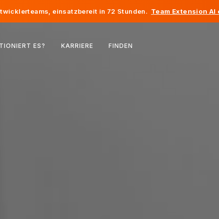
twicklerteams, einsatzbereit in 72 Stunden.
Team Extension AI
Belgien
TIONIERT ES?
KARRIERE
FINDEN
Frankreich
Irland
Niederlande
Schweiz
Vereinigte Staaten
Bosnien und Herzegowina
Estland
Lettland
Republik Moldau