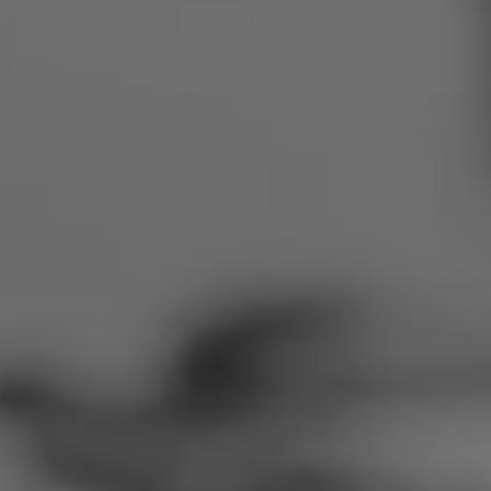
Rumänien
Slowakei