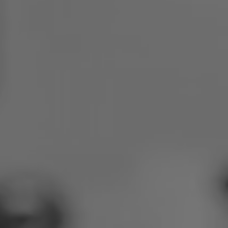
Polen
Slowenien
Vietnam