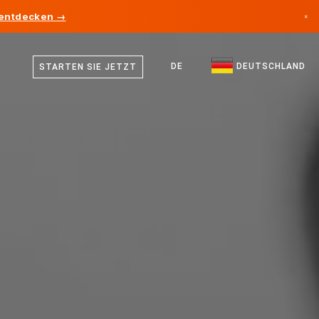
 entdecken →
×
Deutsch
Kanada
Englisch
DE
DEUTSCHLAND
STARTEN SIE JETZT
Deutschland
Liechtenstein
Norwegen
Japan
Bulgarien
Kroatien
Litauen
Montenegro