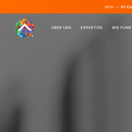
NEW —
KI-En
Österreich
ÜBER UNS
EXPERTISE
WIE FUNK
Finnland
Island
Luxemburg
Schweden
Vereinigtes Königreich
Albanien
Tschechien
Ungarn
Nordmazedonien