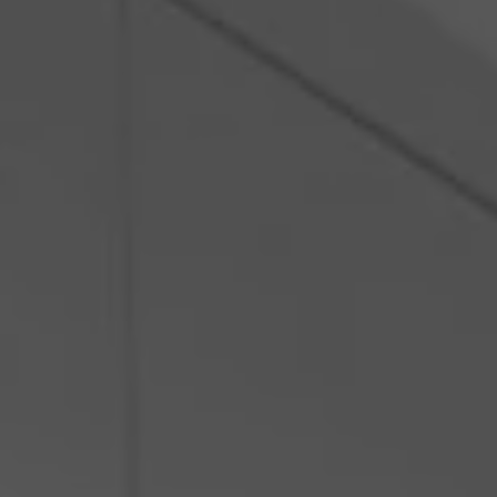
Polen
Slowenien
Vietnam