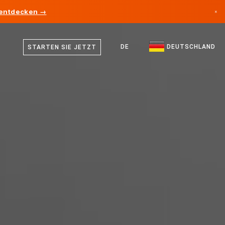
 entdecken →
×
Deutsch
Kanada
Englisch
DE
DEUTSCHLAND
STARTEN SIE JETZT
Deutschland
Liechtenstein
Norwegen
Japan
Bulgarien
Kroatien
Litauen
Montenegro