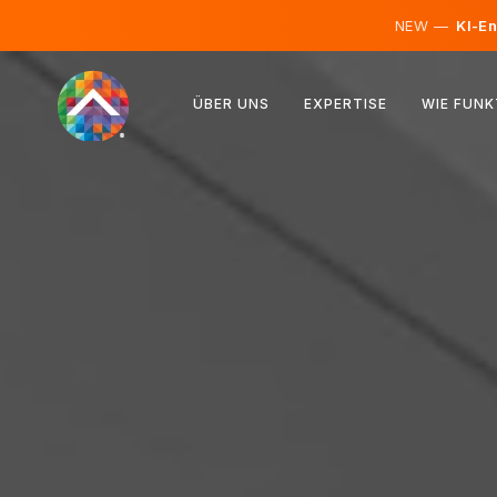
NEW —
KI-En
Österreich
ÜBER UNS
EXPERTISE
WIE FUNK
Finnland
Island
Luxemburg
Schweden
Vereinigtes Königreich
Albanien
Tschechien
Ungarn
Nordmazedonien