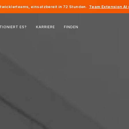
twicklerteams, einsatzbereit in 72 Stunden.
Team Extension AI
Belgien
TIONIERT ES?
KARRIERE
FINDEN
Frankreich
Irland
Niederlande
Schweiz
Vereinigte Staaten
Bosnien und Herzegowina
Estland
Lettland
Republik Moldau