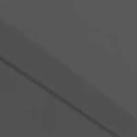
Rumänien
Slowakei