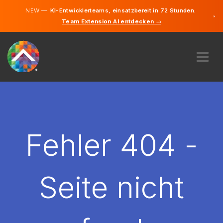
NEW —
KI-Entwicklerteams, einsatzbereit in 72 Stunden.
×
Team Extension AI entdecken →
Deutsch
Englisch
ÜBER UNS
EXPERTISE
WIE FUNKTIONIERT ES?
KARRIERE
Fehler 404 -
FINDEN
DEUTSCHLAND
Seite nicht
DE
STARTEN SIE JETZT