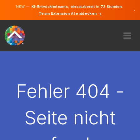
NEW —
KI-Entwicklerteams, einsatzbereit in 72 Stunden.
×
Team Extension AI entdecken →
Deutsch
Englisch
ÜBER UNS
EXPERTISE
WIE FUNKTIONIERT ES?
KARRIERE
Fehler 404 -
FINDEN
DEUTSCHLAND
Seite nicht
DE
STARTEN SIE JETZT