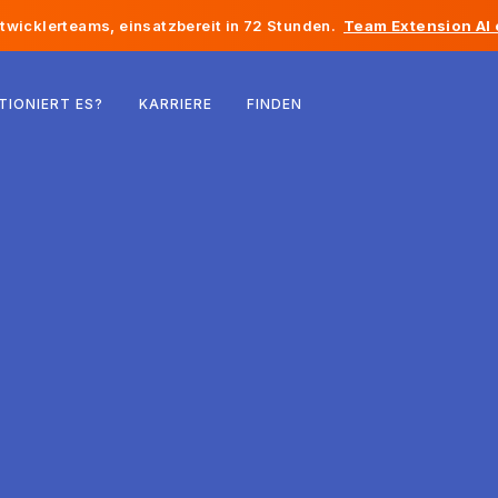
twicklerteams, einsatzbereit in 72 Stunden.
Team Extension AI
Belgien
TIONIERT ES?
KARRIERE
FINDEN
Frankreich
Irland
Niederlande
Schweiz
Vereinigte Staaten
Bosnien und Herzegowina
Estland
Lettland
Republik Moldau