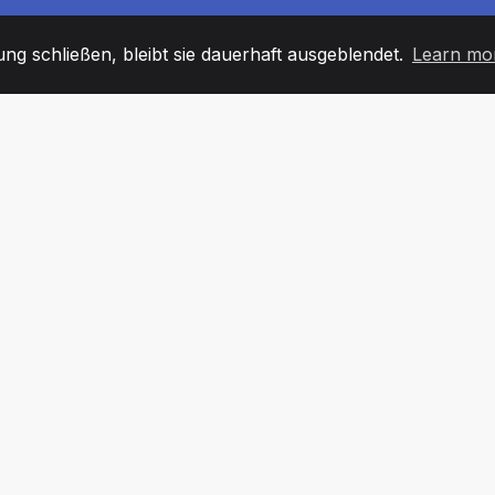
g schließen, bleibt sie dauerhaft ausgeblendet.
Learn mo
60
+36
7
TARBEITER
COUNTRIES
BÜRO