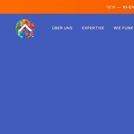
NEW —
KI-En
Österreich
ÜBER UNS
EXPERTISE
WIE FUNK
Finnland
Island
Luxemburg
Schweden
Vereinigtes Königreich
Albanien
Tschechien
Ungarn
Nordmazedonien