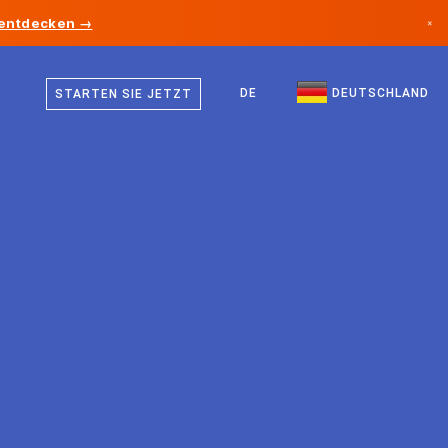
 entdecken →
×
Deutsch
Kanada
Englisch
DE
DEUTSCHLAND
STARTEN SIE JETZT
Deutschland
Liechtenstein
Norwegen
Japan
Bulgarien
Kroatien
Litauen
Montenegro