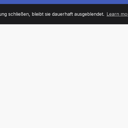
g schließen, bleibt sie dauerhaft ausgeblendet.
Learn mo
60
+36
7
TARBEITER
COUNTRIES
BÜRO