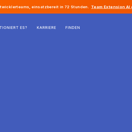
twicklerteams, einsatzbereit in 72 Stunden.
Team Extension AI
Belgien
TIONIERT ES?
KARRIERE
FINDEN
Frankreich
Irland
Niederlande
Schweiz
Vereinigte Staaten
Bosnien und Herzegowina
Estland
Lettland
Republik Moldau