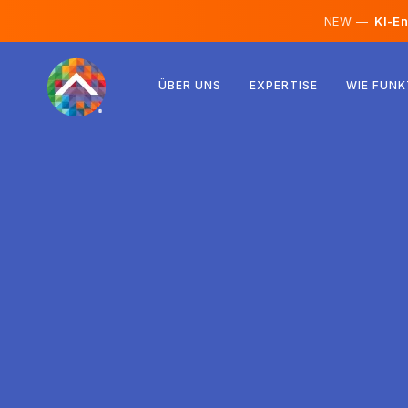
NEW —
KI-En
Österreich
ÜBER UNS
EXPERTISE
WIE FUNK
Finnland
Island
Luxemburg
Schweden
Vereinigtes Königreich
Albanien
Tschechien
Ungarn
Nordmazedonien