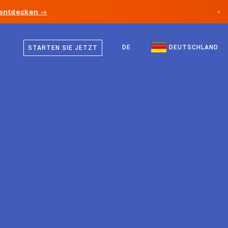
 entdecken →
×
Deutsch
Kanada
Englisch
DE
DEUTSCHLAND
STARTEN SIE JETZT
Deutschland
Liechtenstein
Norwegen
Japan
Bulgarien
Kroatien
Litauen
Montenegro