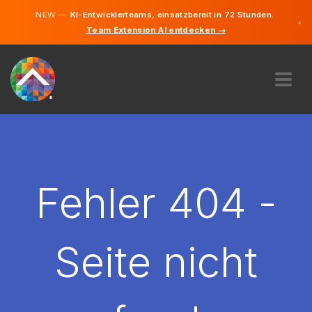
NEW —
KI-Entwicklerteams, einsatzbereit in 72 Stunden.
×
Team Extension AI entdecken →
Deutsch
Englisch
ÜBER UNS
EXPERTISE
WIE FUNKTIONIERT ES?
KARRIERE
Fehler 404 -
FINDEN
DEUTSCHLAND
Seite nicht
DE
STARTEN SIE JETZT